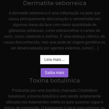
Dermatite seborreica
A dermatite seborreica é uma inflamação na pele que
causa principalmente descamação e vermelhidão em
algumas áreas da face com maior quantidade de
glândulas sebáceas, como sobrancelhas e cantos do
nariz, couro cabeludo e orelhas. É uma doença crônica, de
causa desconhecida, mas que pode ter origem genética ou
ser desencadeada por agentes externos, como […]
Leia mais…
Saiba mais
Toxina botulínica
Produzida por uma bactéria chamada Clostridium
botulinum, a toxina botulínica vem sendo amplamente
utilizada nos tratamentos estéticos para suavizar rugas e
linhas de expressão. O tratamento é ideal para eliminar as