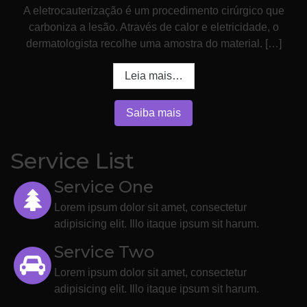
A eletrocauterização é um procedimento cirúrgico que
carboniza a lesão. Através de calor e eletricidade, o
dermatologista recolhe uma amostra do material. […]
Leia mais…
Saiba mais
Service List
Service One
Lorem ipsum dolor sit amet, consectetur
adipisicing elit. Illo itaque ipsum sit harum.
Service Two
Lorem ipsum dolor sit amet, consectetur
adipisicing elit. Illo itaque ipsum sit harum.