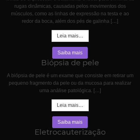
rugas dinâmicas, causadas pelos movimentos dos
músculos, como as linhas de expressão na testa e ao
redor da boca, além dos pés de galinha […]
Leia mais…
Saiba mais
Biópsia de pele
A biópsia de pele é um exame que consiste em retirar um
pequeno fragmento da pele ou da mucosa para realizar
uma análise patológica. […]
Leia mais…
Saiba mais
Eletrocauterização